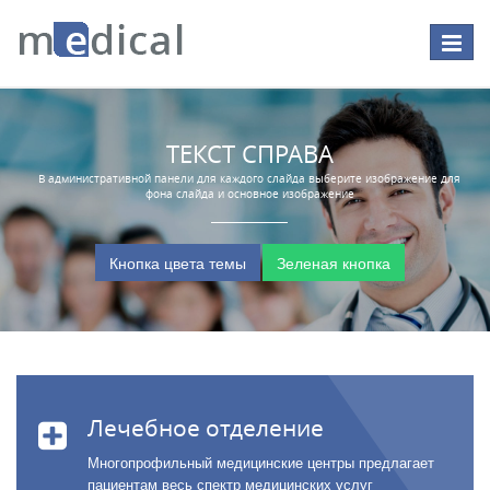
Перекл
навига
ТЕКСТ СПРАВА
В административной панели для каждого слайда выберите изображение для
фона слайда и основное изображение
Кнопка цвета темы
Зеленая кнопка
Лечебное отделение
Многопрофильный медицинские центры предлагает
пациентам весь спектр медицинских услуг