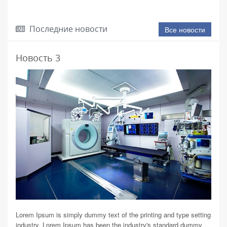
Последние новости
Все новости
Новость 3
Нов
Lorem Ipsum is simply dummy text of the printing and type setting
Lorem
industry. Lorem Ipsum has been the industry's standard dummy
indus