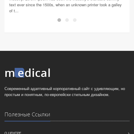
text ever since the 1500s, when an unknown printer took a galley
text 
of t...
of t...
Современный адаптивный корпоративный сайт с удивляющим, но
простым и понятным, по-европейски стильным дизайном.
Полезные Ссылки
О ЦЕНТРЕ